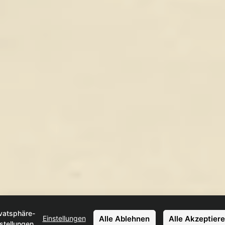
ivatsphäre-
Alle Ablehnen
Alle Akzeptier
Einstellungen
stellungen